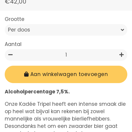
€42,00
Normale
Aanbiedingsprijs
prijs
Grootte
Aantal
−
+
Aan winkelwagen toevoegen
Alcoholpercentage 7,5
%.
Onze Kadée Tripel heeft een intense smaak die
op heel wat bijval kan rekenen bij zowel
mannelijke als vrouwelijke bierliefhebbers.
Desondanks het om een zwaarder bier gaat