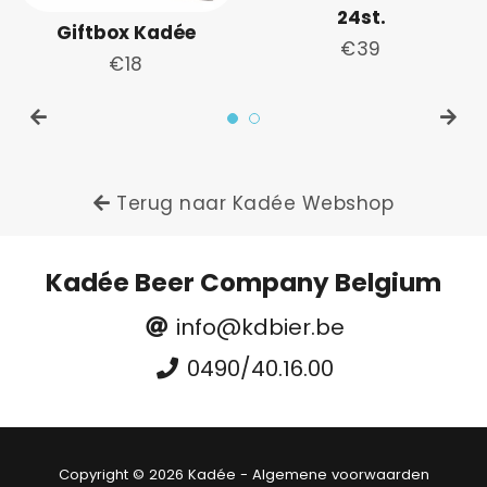
24st.
Giftbox Kadée
Normale
€39
Normale
€18
prijs
prijs
Terug naar Kadée Webshop
Kadée Beer Company Belgium
info@kdbier.be
0490/40.16.00
Free
Copyright © 2026
Kadée
-
Algemene voorwaarden