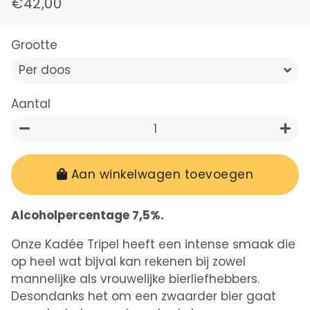
€42,00
Normale
Aanbiedingsprijs
prijs
Grootte
Aantal
−
+
Aan winkelwagen toevoegen
Alcoholpercentage 7,5
%.
Onze Kadée Tripel heeft een intense smaak die
op heel wat bijval kan rekenen bij zowel
mannelijke als vrouwelijke bierliefhebbers.
Desondanks het om een zwaarder bier gaat