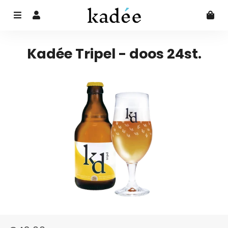
Menu
Aanmelden
Wi
Kadée Tripel - doos 24st.