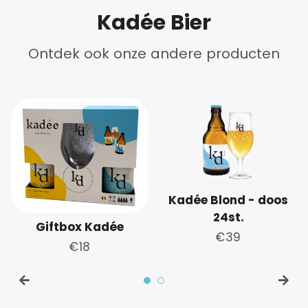
Kadée Bier
Ontdek ook onze andere producten
Kadée Blond - doos
Kad
24st.
Giftbox Kadée
Normale
€39
Normale
€18
prijs
prijs