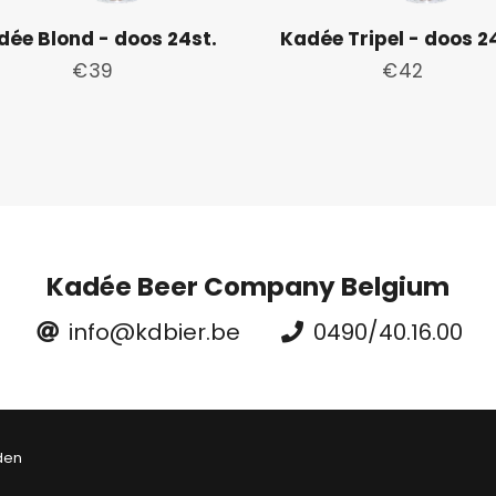
dée Blond - doos 24st.
Kadée Tripel - doos 2
Normale
€39
Normale
€42
prijs
prijs
Kadée Beer Company Belgium
info@kdbier.be
0490/40.16.00
Free
den
Shopify
Theme
Debutify