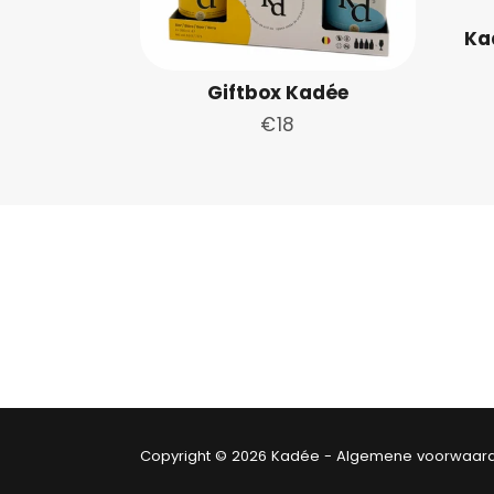
Ka
Giftbox Kadée
Normale
€18
prijs
Copyright © 2026
Kadée
-
Algemene voorwaar