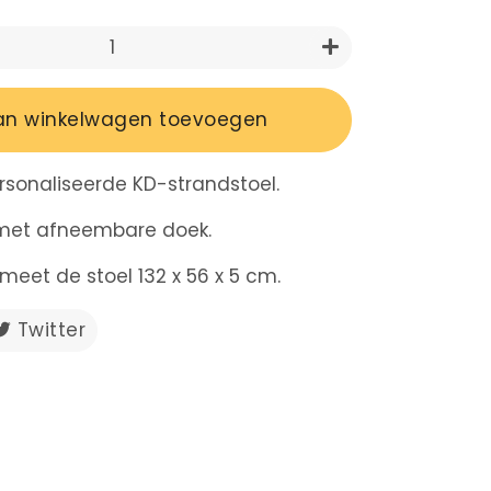
+
an winkelwagen toevoegen
rsonaliseerde KD-strandstoel.
 met afneembare doek.
meet de stoel 132 x 56 x 5 cm.
en
Twitter
Twitteren
op
ebook
Twitter