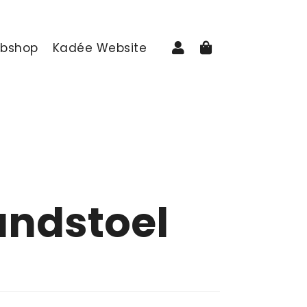
Aanmelden
Winkelwage
bshop
Kadée Website
andstoel
rijs