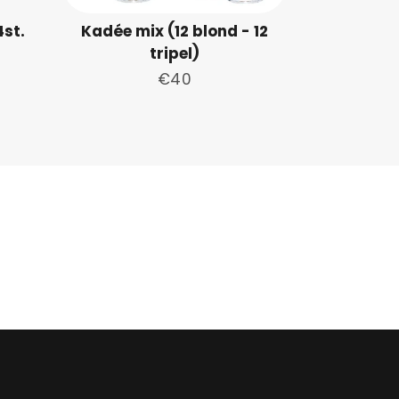
4st.
Kadée mix (12 blond - 12
tripel)
Normale
€40
prijs