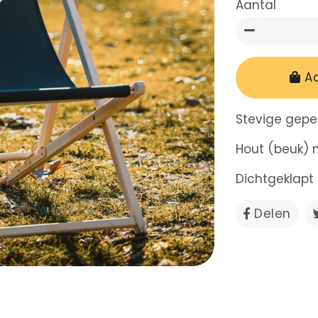
Aantal
−
A
Stevige gepe
Hout (beuk)
Dichtgeklapt 
Delen
Del
op
Fac