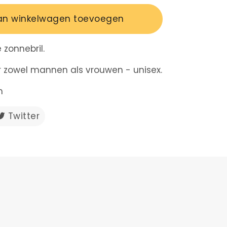
an winkelwagen toevoegen
 zonnebril.
r zowel mannen als vrouwen - unisex.
m
en
Twitter
Twitteren
op
ebook
Twitter