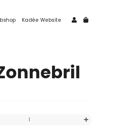
Aanmelden
Winkelwage
bshop
Kadée Website
Zonnebril
rijs
+