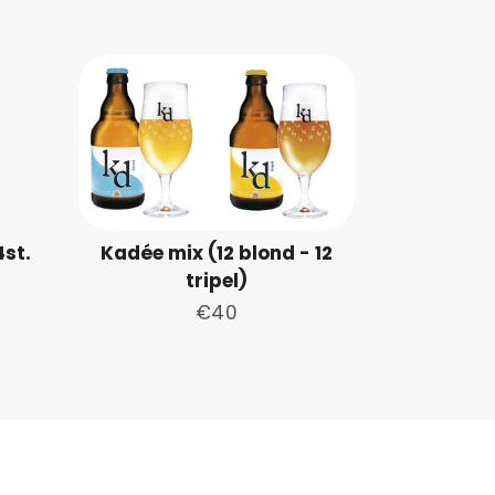
4st.
Kadée mix (12 blond - 12
tripel)
Normale
€40
prijs