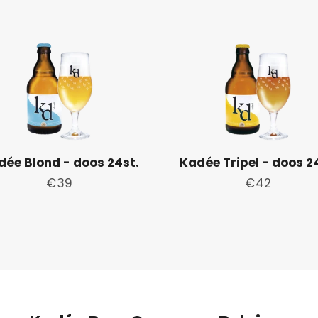
dée Blond - doos 24st.
Kadée Tripel - doos 2
Normale
€39
Normale
€42
prijs
prijs