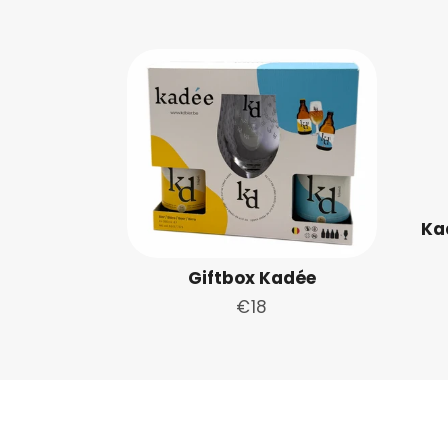
Ka
Giftbox Kadée
Normale
€18
prijs