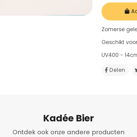
A
Zomerse gele
Geschikt voo
UV400 - 14c
Delen
Del
op
Fac
Kadée Bier
Ontdek ook onze andere producten