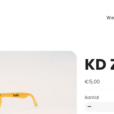
We
KD 
€5,00
Normale
Aanbiedingsp
prijs
Aantal
−